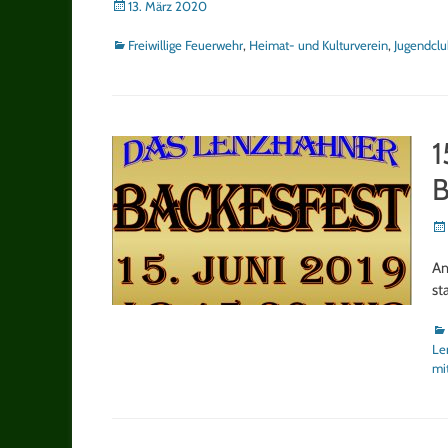
Posted
13. März 2020
on
Kategorien
Freiwillige Feuerwehr
,
Heimat- und Kulturverein
,
Jugendclu
1
B
Po
on
Am
st
Ka
Le
mi