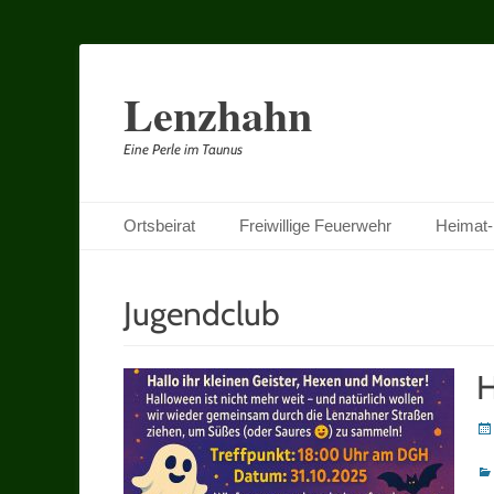
Lenzhahn
Eine Perle im Taunus
Primäres Menü
Zum
Ortsbeirat
Freiwillige Feuerwehr
Heimat-
Inhalt
springen
Jugendclub
H
Po
on
Ka