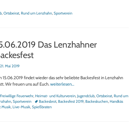
b
,
Ortsbeirat
,
Rund um Lenzhahn
,
Sportverein
5.06.2019 Das Lenzhahner
ackesfest
sted
21. Mai 2019
 15.06.2019 findet wieder das sehr beliebte Backesfest in Lenzhahn
att. Wir freuen uns auf Euch.
weiterlesen…
tegorien
Freiwillige Feuerwehr
,
Heimat- und Kulturverein
,
Jugendclub
,
Ortsbeirat
,
Rund um
Schlagworte
nzhahn
,
Sportverein
Backesbrot
,
Backesfest 2019
,
Backeskuchen
,
Handkäs
t Musik
,
Live-Musik
,
Spießbraten