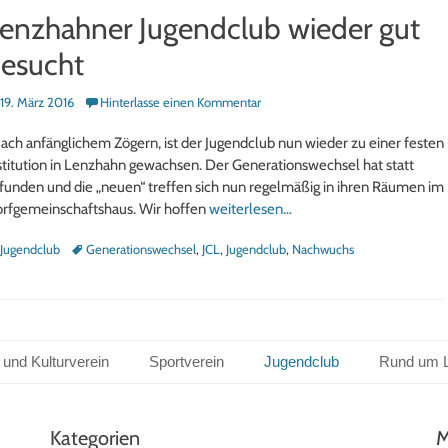
enzhahner Jugendclub wieder gut
esucht
sted
19. März 2016
Hinterlasse einen Kommentar
ch anfänglichem Zögern, ist der Jugendclub nun wieder zu einer festen
stitution in Lenzhahn gewachsen. Der Generationswechsel hat statt
funden und die „neuen“ treffen sich nun regelmäßig in ihren Räumen im
rfgemeinschaftshaus. Wir hoffen
weiterlesen…
tegorien
Schlagworte
Jugendclub
Generationswechsel
,
JCL
,
Jugendclub
,
Nachwuchs
 und Kulturverein
Sportverein
Jugendclub
Rund um 
Kategorien
M