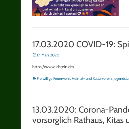
17.03.2020 COVID-19: Spie
Posted
17. März 2020
on
https://www.idstein.de/
Kategorien
Freiwillige Feuerwehr
,
Heimat- und Kulturverein
,
Jugendclu
13.03.2020: Corona-Pandem
vorsorglich Rathaus, Kitas