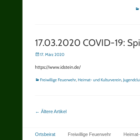
Ka
17.03.2020 COVID-19: Spie
Posted
17. März 2020
on
https://www.idstein.de/
Kategorien
Freiwillige Feuerwehr
,
Heimat- und Kulturverein
,
Jugendclu
Artikel-
←
Ältere Artikel
Navigation
Footer Menu
Zum
Ortsbeirat
Freiwillige Feuerwehr
Heimat-
Inhalt