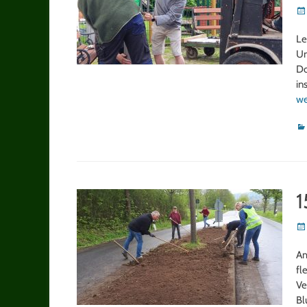
Po
on
Le
Un
Do
in
we
Ka
1
Po
on
Am
fl
Ve
Bl