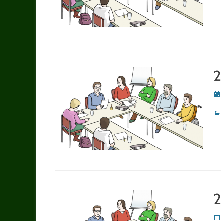
2
Po
on
Ka
2
Po