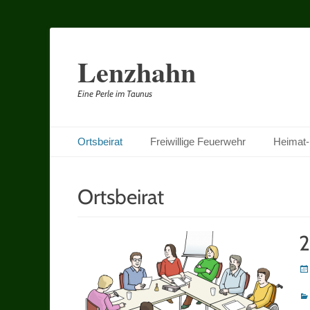
Lenzhahn
Eine Perle im Taunus
Primäres Menü
Zum
Ortsbeirat
Freiwillige Feuerwehr
Heimat-
Inhalt
springen
Ortsbeirat
2
Po
on
Ka