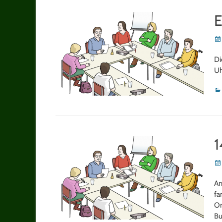
E
Po
on
Di
Uh
Ka
1
Po
on
Am
fa
Or
Bu