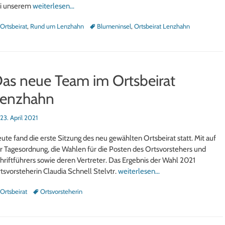
i unserem
weiterlesen…
tegorien
Schlagworte
Ortsbeirat
,
Rund um Lenzhahn
Blumeninsel
,
Ortsbeirat Lenzhahn
as neue Team im Ortsbeirat
enzhahn
sted
23. April 2021
ute fand die erste Sitzung des neu gewählten Ortsbeirat statt. Mit auf
r Tagesordnung, die Wahlen für die Posten des Ortsvorstehers und
hriftführers sowie deren Vertreter. Das Ergebnis der Wahl 2021
tsvorsteherin Claudia Schnell Stelvtr.
weiterlesen…
tegorien
Schlagworte
Ortsbeirat
Ortsvorsteherin