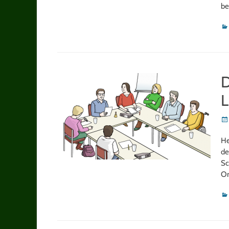
be
Ka
D
L
Po
on
He
de
Sc
Or
Ka