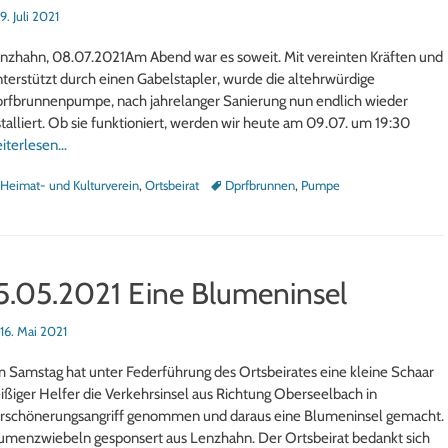
sted
9. Juli 2021
nzhahn, 08.07.2021Am Abend war es soweit. Mit vereinten Kräften und
terstützt durch einen Gabelstapler, wurde die altehrwürdige
rfbrunnenpumpe, nach jahrelanger Sanierung nun endlich wieder
stalliert. Ob sie funktioniert, werden wir heute am 09.07. um 19:30
iterlesen…
tegorien
Schlagworte
Heimat- und Kulturverein
,
Ortsbeirat
Dprfbrunnen
,
Pumpe
5.05.2021 Eine Blumeninsel
sted
16. Mai 2021
 Samstag hat unter Federführung des Ortsbeirates eine kleine Schaar
eißiger Helfer die Verkehrsinsel aus Richtung Oberseelbach in
rschönerungsangriff genommen und daraus eine Blumeninsel gemacht.
umenzwiebeln gesponsert aus Lenzhahn. Der Ortsbeirat bedankt sich