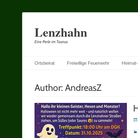
Lenzhahn
Eine Perle im Taunus
Primäres Menü
Zum
Ortsbeirat
Freiwillige Feuerwehr
Heimat-
Inhalt
springen
Author:
AndreasZ
H
Po
on
Ka