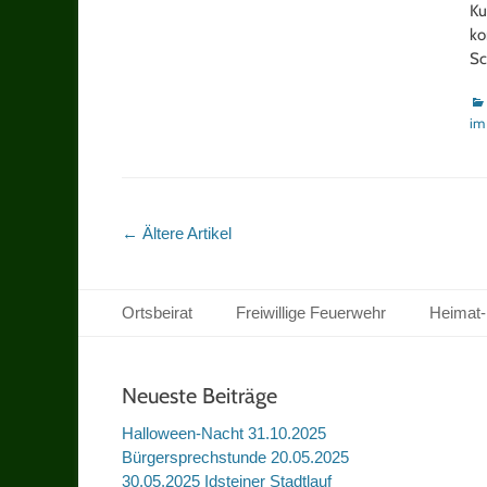
Ku
ko
Sc
Ka
im
Artikel-
←
Ältere Artikel
Navigation
Footer Menu
Zum
Ortsbeirat
Freiwillige Feuerwehr
Heimat-
Inhalt
springen
Neueste Beiträge
Halloween-Nacht 31.10.2025
Bürgersprechstunde 20.05.2025
30.05.2025 Idsteiner Stadtlauf