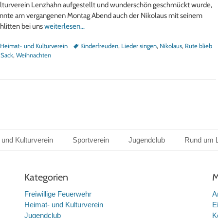
lturverein Lenzhahn aufgestellt und wunderschön geschmückt wurde,
nnte am vergangenen Montag Abend auch der Nikolaus mit seinem
hlitten bei uns
weiterlesen…
tegorien
Schlagworte
Heimat- und Kulturverein
Kinderfreuden
,
Lieder singen
,
Nikolaus
,
Rute blieb
 Sack
,
Weihnachten
 und Kulturverein
Sportverein
Jugendclub
Rund um 
Kategorien
M
Freiwillige Feuerwehr
A
Heimat- und Kulturverein
E
Jugendclub
K