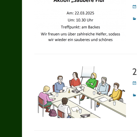
Po
on
Ka
2
Po
on
Ka