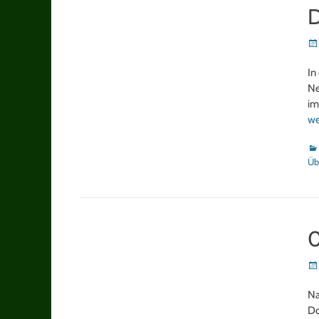
D
Po
on
In
Ne
im
we
Ka
Üb
0
Po
on
Na
Do