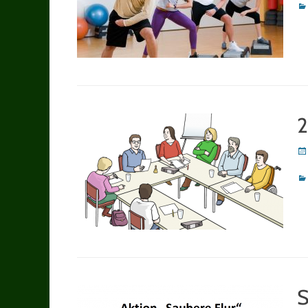
Ka
2
Po
on
Ka
S