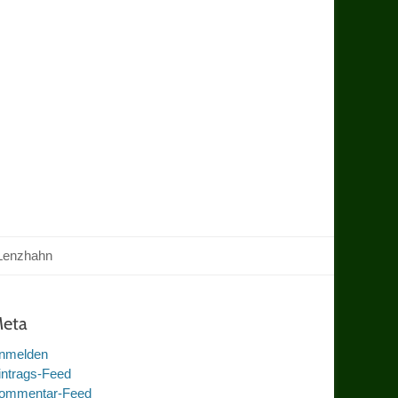
Lenzhahn
eta
nmelden
intrags-Feed
ommentar-Feed