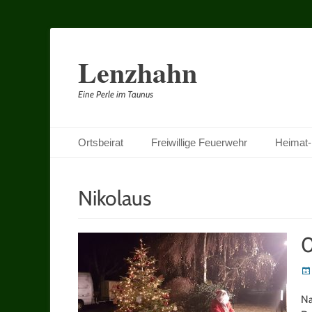
Lenzhahn
Eine Perle im Taunus
Primäres Menü
Zum
Ortsbeirat
Freiwillige Feuerwehr
Heimat-
Inhalt
springen
Nikolaus
0
Po
on
Na