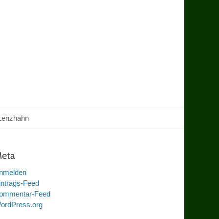
Lenzhahn
eta
nmelden
intrags-Feed
ommentar-Feed
ordPress.org