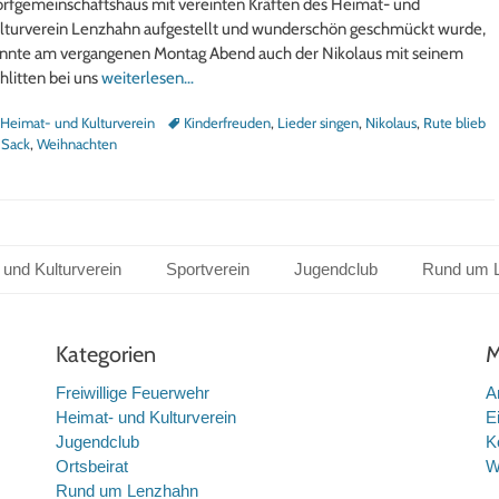
rfgemeinschaftshaus mit vereinten Kräften des Heimat- und
lturverein Lenzhahn aufgestellt und wunderschön geschmückt wurde,
nnte am vergangenen Montag Abend auch der Nikolaus mit seinem
hlitten bei uns
weiterlesen…
tegorien
Schlagworte
Heimat- und Kulturverein
Kinderfreuden
,
Lieder singen
,
Nikolaus
,
Rute blieb
 Sack
,
Weihnachten
 und Kulturverein
Sportverein
Jugendclub
Rund um 
Kategorien
M
Freiwillige Feuerwehr
A
Heimat- und Kulturverein
E
Jugendclub
K
Ortsbeirat
W
Rund um Lenzhahn