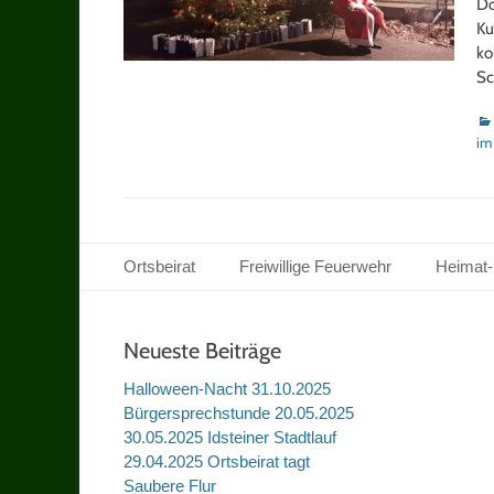
Do
Ku
ko
Sc
Ka
im
Footer Menu
Zum
Ortsbeirat
Freiwillige Feuerwehr
Heimat-
Inhalt
springen
Neueste Beiträge
Halloween-Nacht 31.10.2025
Bürgersprechstunde 20.05.2025
30.05.2025 Idsteiner Stadtlauf
29.04.2025 Ortsbeirat tagt
Saubere Flur