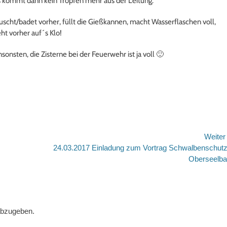
 kommt dann kein Tropfen mehr aus der Leitung.
scht/badet vorher, füllt die Gießkannen, macht Wasserflaschen voll,
ht vorher auf´s Klo!
sonsten, die Zisterne bei der Feuerwehr ist ja voll 🙂
Weite
Nächster
24.03.2017 Einladung zum Vortrag Schwalbenschutz
Beitrag:
Oberseelb
abzugeben.