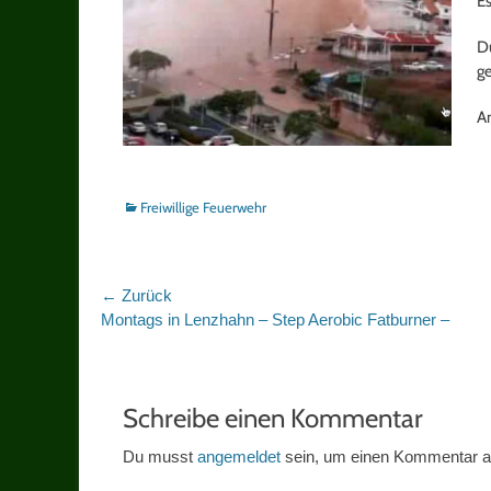
Es
Du
ge
An
Kategorien
Freiwillige Feuerwehr
Beitragsnavigation
← Zurück
Vorheriger
Montags in Lenzhahn – Step Aerobic Fatburner –
Beitrag:
Schreibe einen Kommentar
Du musst
angemeldet
sein, um einen Kommentar 