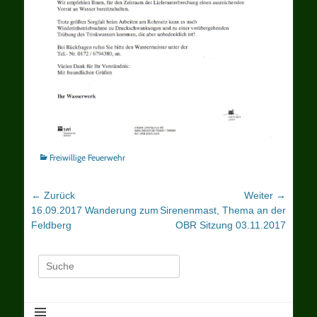
Kategorien
Freiwillige Feuerwehr
Beitragsnavigation
← Zurück
Weiter →
Vorheriger
Nächster
16.09.2017 Wanderung zum
Sirenenmast, Thema an der
Beitrag:
Beitrag:
Feldberg
OBR Sitzung 03.11.2017
Suche
nach: